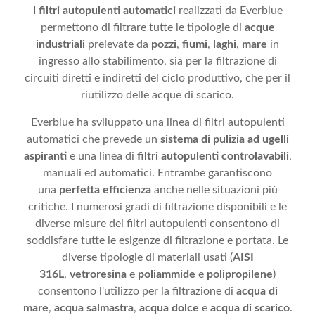
I
filtri autopulenti automatici
realizzati da Everblue
permettono di filtrare tutte le tipologie di
acque
industriali
prelevate da
pozzi
,
fiumi
,
laghi
,
mare
in
ingresso allo stabilimento, sia per la filtrazione di
circuiti diretti e indiretti del ciclo produttivo, che per il
riutilizzo delle acque di scarico.
Everblue ha sviluppato una linea di filtri autopulenti
automatici che prevede un
sistema di pulizia ad ugelli
aspiranti
e una linea di
filtri autopulenti controlavabili
,
manuali ed automatici. Entrambe garantiscono
una
perfetta efficienza
anche nelle situazioni più
critiche. I numerosi gradi di filtrazione disponibili e le
diverse misure dei filtri autopulenti consentono di
soddisfare tutte le esigenze di filtrazione e portata. Le
diverse tipologie di materiali usati (
AISI
316L
,
vetroresina
e
poliammide
e
polipropilene
)
consentono l'utilizzo per la filtrazione di
acqua di
mare
,
acqua salmastra
,
acqua dolce
e
acqua di scarico
.