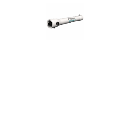
Backwashable self cleaning filters
FRP (Fiberglass)