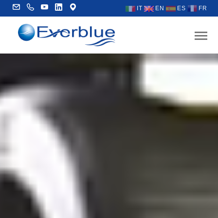
IT
EN
ES
FR