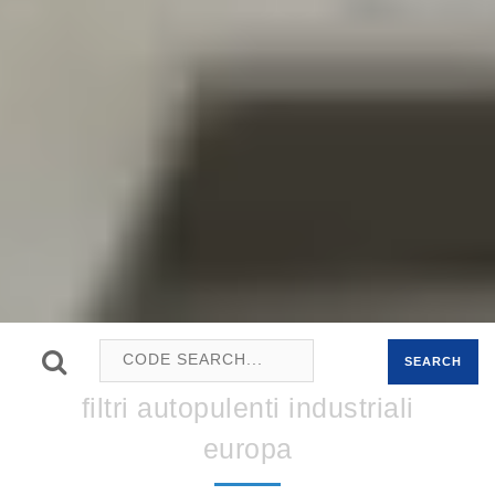
SEARCH
filtri autopulenti industriali
europa